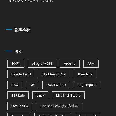
な使い方などを紹介しています。
記事検索
タグ
100均
AllegroA4988
Arduino
ARM
BeagleBoard
Biz Meeting Set
BlueNinja
DAC
DIY
DOMINATOR
EdgeImpulse
ESP8266
Linux
LiveShell Studio
LiveShell W
LiveShell Wの使い方連載