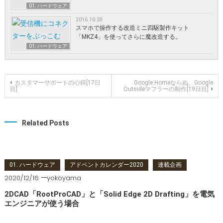
01. ハードウェア
2016.10.28
スマホで操作する改造ミニ四駆製作キット
「MKZ4」を使ってさらに魔改造する。
01. ハードウェア
投稿ナビゲーション
カスタマーサポートの心得[17日
Google Homeならぬ、Google
目]
Outsideマフラーの制作[19日目]
Related Posts
01. ハードウェア
アドベントカレンダー2020
連載企画
2020/12/16
yokoyama
2DCAD「RootProCAD」と「Solid Edge 2D Drafting」を電気
エンジニアが使う場合