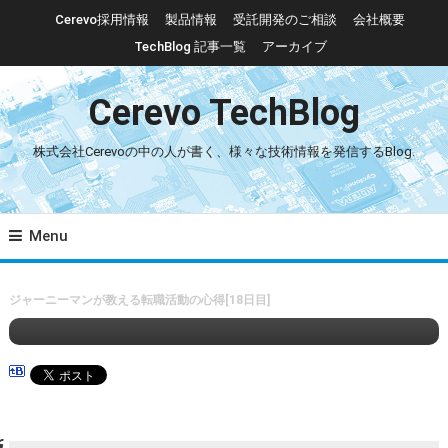
Skip To Content
Cerevo採用情報
製品情報
受託開発のご相談
会社概要
TechBlog 記事一覧
アーカイブ
Cerevo TechBlog
株式会社Cerevoの中の人が書く、様々な技術情報を発信するBlog.
アドベントカレンダー2017
連載企画
Menu
2017/12/18
しんじろ
ジャーニーマンが教える転職活動の心得[18日
ジャーニーマンが教える転職活動の心得[18日目]
目]