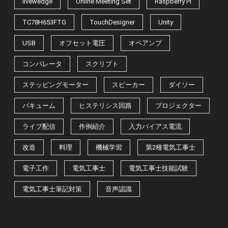
livewedge
Online Meeting Set
Raspberry Pi
TC78H653FTG
TouchDesigner
Unity
USB
オフセット電圧
オペアンプ
コンパレータ
スクリプト
ステッピングモーター
スピーカー
ダイソー
バキューム
ヒステリシス回路
プロジェクター
ライブ配信
作例紹介
入力バイアス電流
改造
料理
機械学習
第2種電気工事士
電子工作
電気工事士
電気工事士技能試験
電気工事士筆記対策
音声認識