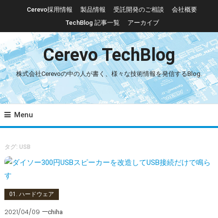
Skip To Content
Cerevo採用情報
製品情報
受託開発のご相談
会社概要
TechBlog 記事一覧
アーカイブ
Cerevo TechBlog
株式会社Cerevoの中の人が書く、様々な技術情報を発信するBlog.
Menu
タグ: USB
01. ハードウェア
2021/04/09
chiha