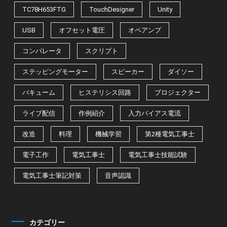
TC78H653FTG
TouchDesigner
Unity
USB
オフセット電圧
オペアンプ
コンパレータ
スクリプト
ステッピングモーター
スピーカー
ダイソー
バキューム
ヒステリシス回路
プロジェクター
ライブ配信
作例紹介
入力バイアス電流
改造
料理
機械学習
第2種電気工事士
電子工作
電気工事士
電気工事士技能試験
電気工事士筆記対策
音声認識
カテゴリー