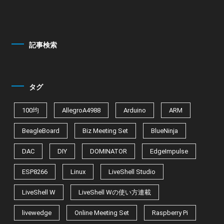
記事検索
タグ
100均
AllegroA4988
Arduino
ARM
BeagleBoard
Biz Meeting Set
BlueNinja
DAC
DIY
DOMINATOR
EdgeImpulse
ESP8266
Linux
LiveShell Studio
LiveShell W
LiveShell Wの使い方連載
livewedge
Online Meeting Set
Raspberry Pi