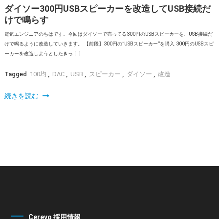
ダイソー300円USBスピーカーを改造してUSB接続だ
けで鳴らす
電気エンジニアのちはです。今回はダイソーで売ってる300円のUSBスピーカーを、USB接続だ
けで鳴るように改造していきます。 【前段】300円の”USBスピーカー”を購入 300円のUSBスピ
ーカーを改造しようとしたきっ […]
Tagged
100均
,
DAC
,
USB
,
スピーカー
,
ダイソー
,
改造
続きを読む
Cerevo 採用情報