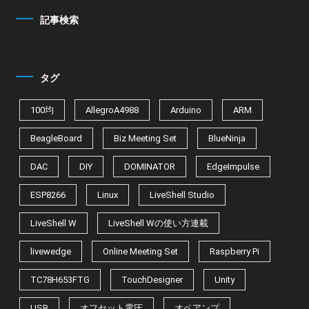
記事検索
タグ
100均
AllegroA4988
Arduino
ARM
BeagleBoard
Biz Meeting Set
BlueNinja
DAC
DIY
DOMINATOR
EdgeImpulse
ESP8266
Linux
LiveShell Studio
LiveShell W
LiveShell Wの使い方連載
livewedge
Online Meeting Set
Raspberry Pi
TC78H653FTG
TouchDesigner
Unity
USB
オフセット電圧
オペアンプ