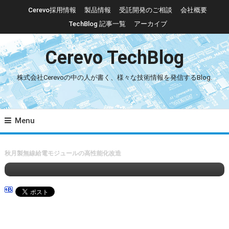
Skip To Content
Cerevo採用情報
製品情報
受託開発のご相談
会社概要
TechBlog 記事一覧
アーカイブ
Cerevo TechBlog
株式会社Cerevoの中の人が書く、様々な技術情報を発信するBlog.
Menu
04. 電気設計
11. その他
2025/05/28
hayakawa
秋月製無線給電モジュールの高性能化改造
秋月製無線給電モジュールの高性能化改造