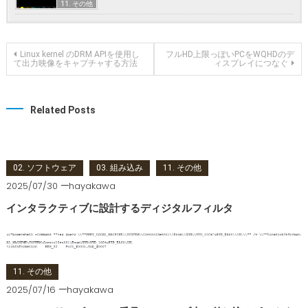
11. その他
投稿ナビゲーション
Linux kernel のDRM APIを使用し
フルHD上限っぽいPCをWQHDのデ
て出力映像をキャプチャする方法
ィスプレイにつなぐ
Related Posts
02. ソフトウェア
03. 組み込み
11. その他
2025/07/30
hayakawa
インタラクティブに設計するディジタルフィルタ
11. その他
2025/07/16
hayakawa