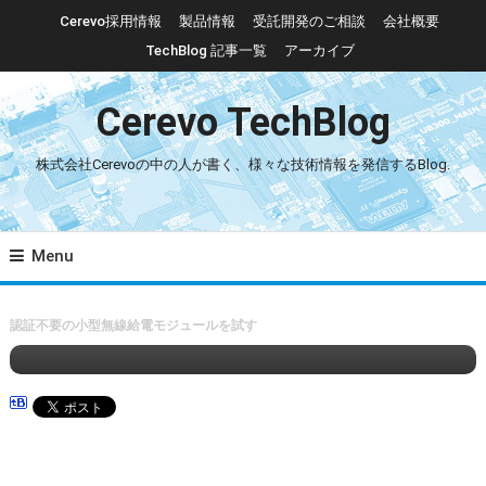
Skip To Content
Cerevo採用情報
製品情報
受託開発のご相談
会社概要
TechBlog 記事一覧
アーカイブ
Cerevo TechBlog
株式会社Cerevoの中の人が書く、様々な技術情報を発信するBlog.
Menu
04. 電気設計
11. その他
2025/05/13
hayakawa
認証不要の小型無線給電モジュールを試す
認証不要の小型無線給電モジュールを試す