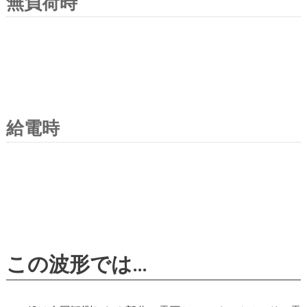
無負荷時
給電時
この波形では…