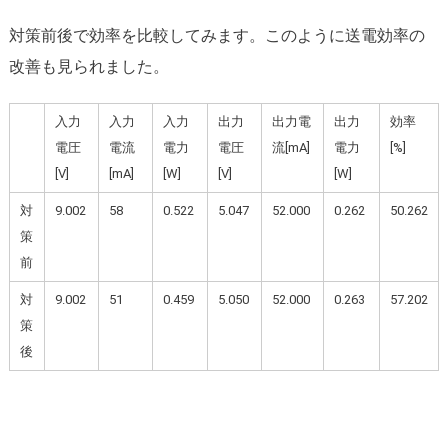
対策前後で効率を比較してみます。このように送電効率の
改善も見られました。
入力
入力
入力
出力
出力電
出力
効率
電圧
電流
電力
電圧
流[mA]
電力
[%]
[V]
[mA]
[W]
[V]
[W]
対
9.002
58
0.522
5.047
52.000
0.262
50.262
策
前
対
9.002
51
0.459
5.050
52.000
0.263
57.202
策
後