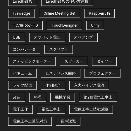
LiveShell W
LiveShell Wの使い方連載
livewedge
Online Meeting Set
Raspberry Pi
TC78H653FTG
TouchDesigner
Unity
USB
オフセット電圧
オペアンプ
コンパレータ
スクリプト
ステッピングモーター
スピーカー
ダイソー
バキューム
ヒステリシス回路
プロジェクター
ライブ配信
作例紹介
入力バイアス電流
改造
料理
機械学習
第2種電気工事士
電子工作
電気工事士
電気工事士技能試験
電気工事士筆記対策
音声認識