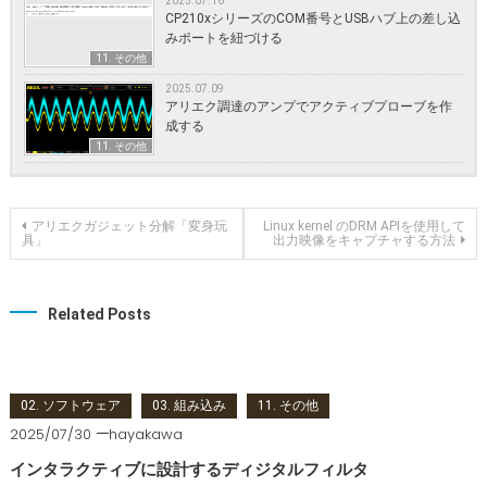
2025.07.16
CP210xシリーズのCOM番号とUSBハブ上の差し込
みポートを紐づける
11. その他
2025.07.09
アリエク調達のアンプでアクティブプローブを作
成する
11. その他
投稿ナビゲーション
アリエクガジェット分解「変身玩
Linux kernel のDRM APIを使用して
具」
出力映像をキャプチャする方法
Related Posts
02. ソフトウェア
03. 組み込み
11. その他
2025/07/30
hayakawa
インタラクティブに設計するディジタルフィルタ